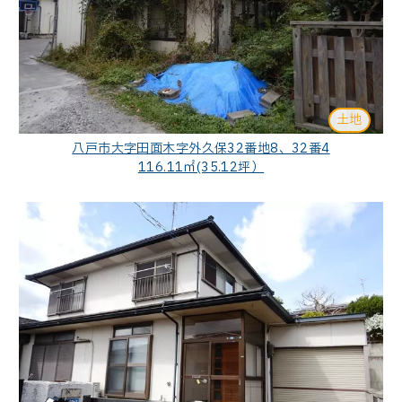
土地
八戸市大字田面木字外久保32番地8、32番4
116.11㎡(35.12坪）