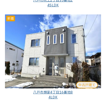
八戸市吹上2丁目35番地2
4SLDK
新着
中古戸建て
八戸市類家4丁目16番地8
4LDK