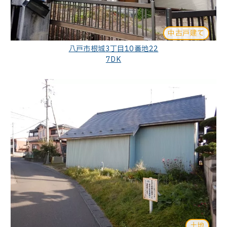
中古戸建て
八戸市根城3丁目10番地22
7DK
土地